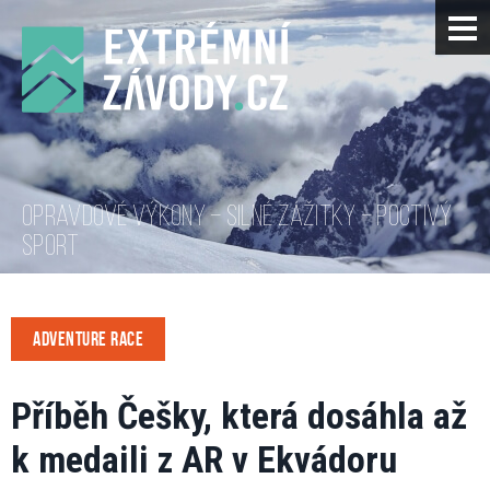
OPRAVDOVÉ VÝKONY – SILNÉ ZÁŽITKY – POCTIVÝ
SPORT
ADVENTURE RACE
Příběh Češky, která dosáhla až
k medaili z AR v Ekvádoru