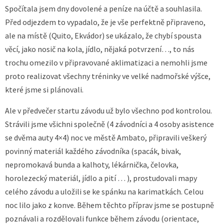
Spočítala jsem dny dovolené a peníze na účtě a souhlasila.
Před odjezdem to vypadalo, že je vše perfektně připraveno,
ale na místě (Quito, Ekvádor) se ukázalo, že chybí spousta
věcí, jako nosič na kola, jídlo, nějaká potvrzení…, to nás
trochu omezilo v připravované aklimatizaci a nemohli jsme
proto realizovat všechny tréninky ve velké nadmořské výšce,
které jsme si plánovali.
Ale v předvečer startu závodu už bylo všechno pod kontrolou.
Strávili jsme všichni společně (4 závodníci a 4 osoby asistence
se dvěma auty 4×4) noc ve městě Ambato, připravili veškerý
povinný materiál každého závodníka (spacák, bivak,
nepromokavá bunda a kalhoty, lékárnička, čelovka,
horolezecký materiál, jídlo a pití … ), prostudovali mapy
celého závodu a uložili se ke spánku na karimatkách. Celou
noc lilo jako z konve. Během těchto příprav jsme se postupně
poznávali a rozdělovali funkce během závodu (orientace,