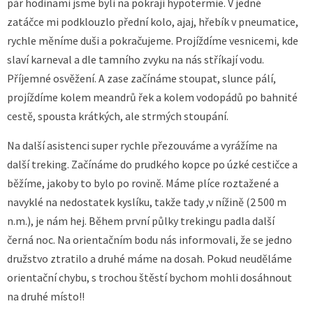
pár hodinami jsme byli na pokraji hypotermie. V jedné
zatáčce mi podklouzlo přední kolo, ajaj, hřebík v pneumatice,
rychle měníme duši a pokračujeme. Projíždíme vesnicemi, kde
slaví karneval a dle tamního zvyku na nás stříkají vodu.
Příjemné osvěžení. A zase začínáme stoupat, slunce pálí,
projíždíme kolem meandrů řek a kolem vodopádů po bahnité
cestě, spousta krátkých, ale strmých stoupání.
Na další asistenci super rychle přezouváme a vyrážíme na
další treking. Začínáme do prudkého kopce po úzké cestičce a
běžíme, jakoby to bylo po rovině. Máme plíce roztažené a
navyklé na nedostatek kyslíku, takže tady ,v nížině (2 500 m
n.m.), je nám hej. Během první půlky trekingu padla další
černá noc. Na orientačním bodu nás informovali, že se jedno
družstvo ztratilo a druhé máme na dosah. Pokud neuděláme
orientační chybu, s trochou štěstí bychom mohli dosáhnout
na druhé místo!!