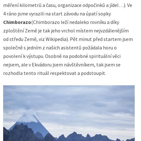
měření kilometrů a času, organizace odpočinků a jídel…). Ve
4 ráno jsme vyrazili na start závodu na úpatí sopky
Chimborazo
(Chimborazo leží nedaleko rovníku a díky
zploštění Země je tak jeho vrchol místem nejvzdálenějším
od středu Země, viz Wikipedia). Pět minut před startem jsem
společně s jedním z našich asistentů požádala horu o
povolení k výstupu. Osobně na podobné spirituální věci
nejsem, ale v Ekvádoru jsem návštěvníkem, tak jsem se
rozhodla tento rituál respektovat a podstoupit.