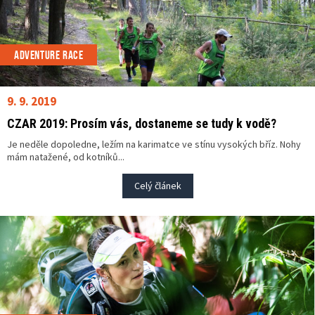
ADVENTURE RACE
9. 9. 2019
CZAR 2019: Prosím vás, dostaneme se tudy k vodě?
Je neděle dopoledne, ležím na karimatce ve stínu vysokých bříz. Nohy
mám natažené, od kotníků...
Celý článek