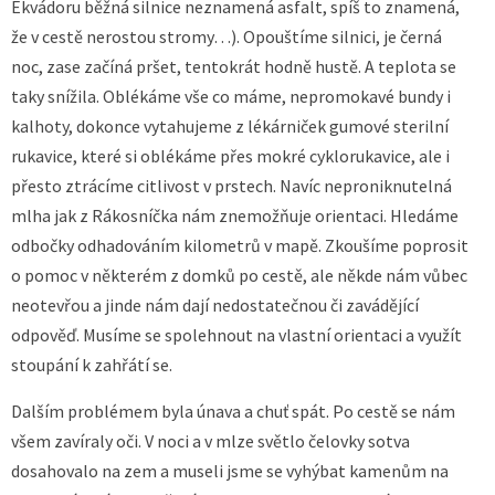
Ekvádoru běžná silnice neznamená asfalt, spíš to znamená,
že v cestě nerostou stromy…). Opouštíme silnici, je černá
noc, zase začíná pršet, tentokrát hodně hustě. A teplota se
taky snížila. Oblékáme vše co máme, nepromokavé bundy i
kalhoty, dokonce vytahujeme z lékárniček gumové sterilní
rukavice, které si oblékáme přes mokré cyklorukavice, ale i
přesto ztrácíme citlivost v prstech. Navíc neproniknutelná
mlha jak z Rákosníčka nám znemožňuje orientaci. Hledáme
odbočky odhadováním kilometrů v mapě. Zkoušíme poprosit
o pomoc v některém z domků po cestě, ale někde nám vůbec
neotevřou a jinde nám dají nedostatečnou či zavádějící
odpověď. Musíme se spolehnout na vlastní orientaci a využít
stoupání k zahřátí se.
Dalším problémem byla únava a chuť spát. Po cestě se nám
všem zavíraly oči. V noci a v mlze světlo čelovky sotva
dosahovalo na zem a museli jsme se vyhýbat kamenům na