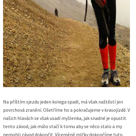
Na příštím sjezdu jeden kolega spadl, má však naštěstí jen
povrchová zranění. Ošetříme ho a pokračujeme v krasojízdě. V
našich hlavách se však usadí myšlenka, jak snadné je opustit
tento závod, jak málo stačí k tomu aby se něco stalo a my
nemohli závod dokončit. Víceméně mlčky dokončíme tuto