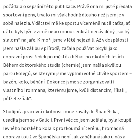
požádala o sepsání této publikace. Právě ona mi jistě předala
sportovní geny, trvalo mi však hodně dlouho než jsem je v
sobě nalezla. V dětství mě ke sportu víceméně nutil taťka, ať
už to byly lyže v zimě nebo mnou tenkrát nenáviděný „suchý
slalom“ na jaře. K moři jsme v létě nejezdili. Až v dospělosti
jsem našla zálibu v přírodě, začala používat bicykl jako
dopravní prostředek po městě a běhat po okolních lesích.
Během doktorského studia (chemie) jsem našla skvělou
partu kolegů, se kterými jsme vyplnili volné chvíle sportem –
bazén, kolo, běhání. Dokonce jsme se zorganizovali i
vlastního Ironmana, kterému jsme, kvůli distancím, říkali „
půlželezňák“.
Studijní a pracovní okolnosti mne zavály do Španělska,
usadila jsem se v Galícii. První věc co jsem udělala, byla koupě
levného horského kola k prozkoumání terénu, hromadná
doprava totiž ve Španělsku není tak zaběhaná jako u nás a