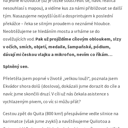
na jedné křižovatce (už je těžké soustředit se, navíc realita
nesouhlasí s mapou), a vidíme kus za námi přibližovat se další
tým. Nasazujeme nejvyšší úsilí a dosprintujem k poslední
překážce – řeka se silným proudem o neznámé hloubce.
Neobtěžujeme se hledáním mostu a vrháme se do
osvěžujících vod.
Pak už projíždíme cílovým obloukem, slzy
v očích, smích, objetí, medaile, šampaňské, pódium,
dávají mi českou vlajku a mikrofon, nevím co říkám…
Splněný sen.
Přeletěla jsem poprvé v životě „velkou louži“, poznala jsem
Ekvádor shora dolů (doslova), dokázali jsme dorazit do cíle a
navíc jsme skončili druzí. V cíli už nás čekala asistence s
vychlazeným pivem, co víc si můžu přát?
Cestou zpět do Quita (800 km!) přespáváme vedle silnice na
karimatce (však jsme zvyklí) a navštěvujeme Quilotoa a