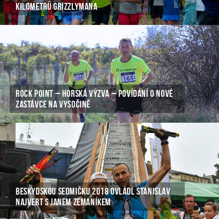
KILOMETRŮ GRIZZLYMANA
ROCK POINT – HORSKÁ VÝZVA – POVÍDÁNÍ O NOVÉ
ZASTÁVCE NA VYSOČINĚ
BESKYDSKOU SEDMIČKU 2018 OVLÁDL STANISLAV
NAJVERT S JANEM ZEMANÍKEM