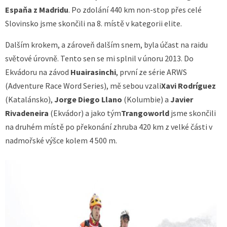
Espaňa z Madridu
. Po zdolání 440 km non-stop přes celé
Slovinsko jsme skončili na 8. místě v kategorii elite.
Dalším krokem, a zároveň dalším snem, byla účast na raidu
světové úrovně. Tento sen se mi splnil v únoru 2013. Do
Ekvádoru na závod
Huairasinchi
, první ze série ARWS
(Adventure Race Word Series), mě sebou vzali
Xavi Rodríguez
(Katalánsko),
Jorge Diego Llano
(Kolumbie) a
Javier
Rivadeneira
(Ekvádor) a jako tým
Trangoworld
jsme skončili
na druhém místě po překonání zhruba 420 km z velké části v
nadmořské výšce kolem 4 500 m.