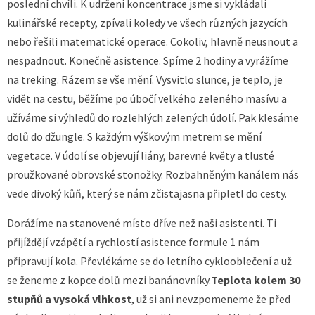
poslední chvíli. K udržení koncentrace jsme si vykládali
kulinářské recepty, zpívali koledy ve všech různých jazycích
nebo řešili matematické operace. Cokoliv, hlavně neusnout a
nespadnout. Konečně asistence. Spíme 2 hodiny a vyrážíme
na treking. Rázem se vše mění. Vysvitlo slunce, je teplo, je
vidět na cestu, běžíme po úbočí velkého zeleného masívu a
užíváme si výhledů do rozlehlých zelených údolí. Pak klesáme
dolů do džungle. S každým výškovým metrem se mění
vegetace. V údolí se objevují liány, barevné květy a tlusté
proužkované obrovské stonožky. Rozbahněným kanálem nás
vede divoký kůň, který se nám zčistajasna připletl do cesty.
Dorážíme na stanovené místo dříve než naši asistenti. Ti
přijíždějí vzápětí a rychlostí asistence formule 1 nám
připravují kola. Převlékáme se do letního cyklooblečení a už
se ženeme z kopce dolů mezi banánovníky.
Teplota kolem 30
stupňů a vysoká vlhkost
, už si ani nevzpomeneme že před