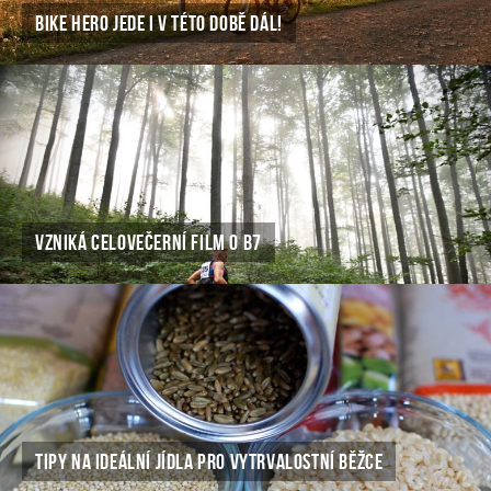
BIKE HERO JEDE I V TÉTO DOBĚ DÁL!
VZNIKÁ CELOVEČERNÍ FILM O B7
TIPY NA IDEÁLNÍ JÍDLA PRO VYTRVALOSTNÍ BĚŽCE