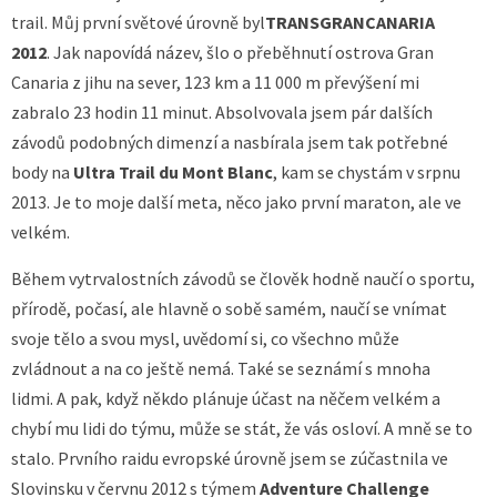
trail. Můj první světové úrovně byl
TRANSGRANCANARIA
2012
. Jak napovídá název, šlo o přeběhnutí ostrova Gran
Canaria z jihu na sever, 123 km a 11 000 m převýšení mi
zabralo 23 hodin 11 minut. Absolvovala jsem pár dalších
závodů podobných dimenzí a nasbírala jsem tak potřebné
body na
Ultra Trail du Mont Blanc
, kam se chystám v srpnu
2013. Je to moje další meta, něco jako první maraton, ale ve
velkém.
Během vytrvalostních závodů se člověk hodně naučí o sportu,
přírodě, počasí, ale hlavně o sobě samém, naučí se vnímat
svoje tělo a svou mysl, uvědomí si, co všechno může
zvládnout a na co ještě nemá. Také se seznámí s mnoha
lidmi. A pak, když někdo plánuje účast na něčem velkém a
chybí mu lidi do týmu, může se stát, že vás osloví. A mně se to
stalo. Prvního raidu evropské úrovně jsem se zúčastnila ve
Slovinsku v červnu 2012 s týmem
Adventure Challenge