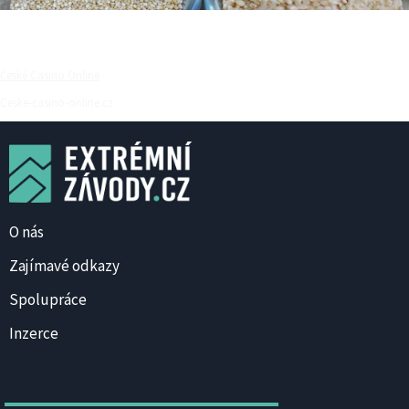
České Casino Online
Ceske-casino-online.cz
O nás
Zajímavé odkazy
Spolupráce
Inzerce