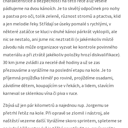
charakteristice a bezpečnosti na této řece a už vesele
pádlujeme na dvou kánoích. Je to skvělý odpočinek pro nohy
a pastva pro oči, tolik zeleně, různost stromů a ptactva, klid
a jen melodie řeky. Střídají se úseky pomalé s rychlými, v
některé zatáčce se kluci v druhé kánoi párkrát vyklopili, ale
nic se nestalo, ani jsme nic neztratili (v jakémkoliv místě
závodu nás může organizace vyzvat ke kontrole povinného
materiálu a při ztrátě jakékoliv položky hrozí diskvalifikace).
30 km jsme zvládli za necelé dvě hodiny a už se zas
přezouváme a vyrážíme na poslední etapu na kole. Je to
příjemná projížďka téměř po rovině, projíždíme osadami,
závidíme dětem, koupajícím se v řekách, a lidem, slavícím
karneval se sklenkou vína či piva v ruce.
Zbývá už jen pár kilometrů a najednou rup. Jorgemu se
přetrhl řetěz na kole. Při opravě se zlomil i nástroj, ale
naštěstí vezeme další. Vyrážíme skoro sprintem, spleteme se