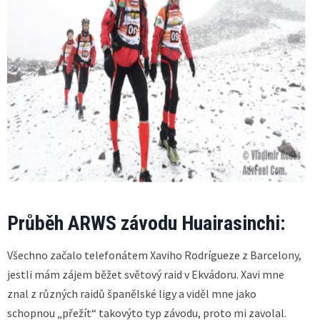
Průběh ARWS závodu Huairasinchi:
Všechno začalo telefonátem Xaviho Rodrígueze z Barcelony,
jestli mám zájem běžet světový raid v Ekvádoru. Xavi mne
znal z různých raidů španělské ligy a viděl mne jako
schopnou „přežít“ takovýto typ závodu, proto mi zavolal.