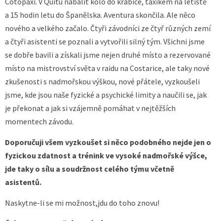
Cotopaxi. V Quitu nabalit kolo do krabice, taxíkem na letiště
a 15 hodin letu do Španělska. Aventura skončila. Ale něco
nového a velkého začalo. Čtyři závodníci ze čtyř různých zemí
a čtyři asistenti se poznali a vytvořili silný tým. Všichni jsme
se dobře bavili a získali jsme nejen druhé místo a rezervované
místo na mistrovství světa v raidu na Costarice, ale taky nové
zkušenosti s nadmořskou výškou, nové přátele, vyzkoušeli
jsme, kde jsou naše fyzické a psychické limity a naučili se, jak
je překonat a jak si vzájemně pomáhat v nejtěžších
momentech závodu.
Doporučuji všem vyzkoušet si něco podobného nejde jen o
fyzickou zdatnost a trénink ve vysoké nadmořské výšce,
jde taky o sílu a soudržnost celého týmu včetně
asistentů.
Naskytne-li se mi možnost,jdu do toho znovu!