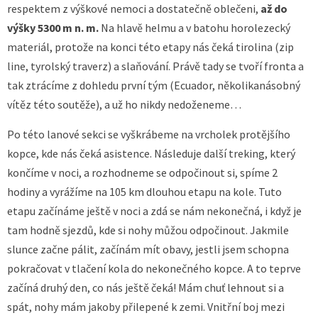
respektem z výškové nemoci a dostatečně oblečeni,
až do
výšky 5300 m n. m.
Na hlavě helmu a v batohu horolezecký
materiál, protože na konci této etapy nás čeká tirolina (zip
line, tyrolský traverz) a slaňování. Právě tady se tvoří fronta a
tak ztrácíme z dohledu první tým (Ecuador, několikanásobný
vítěz této soutěže), a už ho nikdy nedoženeme…
Po této lanové sekci se vyškrábeme na vrcholek protějšího
kopce, kde nás čeká asistence. Následuje další treking, který
končíme v noci, a rozhodneme se odpočinout si, spíme 2
hodiny a vyrážíme na 105 km dlouhou etapu na kole. Tuto
etapu začínáme ještě v noci a zdá se nám nekonečná, i když je
tam hodně sjezdů, kde si nohy můžou odpočinout. Jakmile
slunce začne pálit, začínám mít obavy, jestli jsem schopna
pokračovat v tlačení kola do nekonečného kopce. A to teprve
začíná druhý den, co nás ještě čeká! Mám chuť lehnout si a
spát, nohy mám jakoby přilepené k zemi. Vnitřní boj mezi