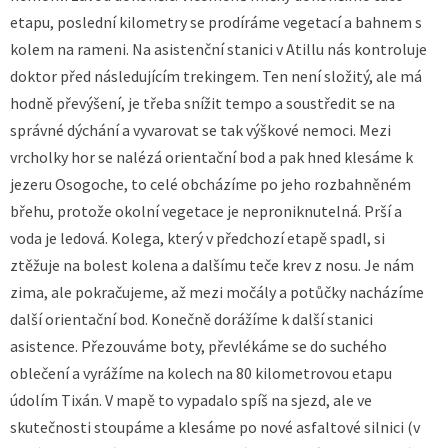
etapu, poslední kilometry se prodíráme vegetací a bahnem s
kolem na rameni. Na asistenční stanici v Atillu nás kontroluje
doktor před následujícím trekingem. Ten není složitý, ale má
hodně převýšení, je třeba snížit tempo a soustředit se na
správné dýchání a vyvarovat se tak výškové nemoci. Mezi
vrcholky hor se nalézá orientační bod a pak hned klesáme k
jezeru Osogoche, to celé obcházíme po jeho rozbahněném
břehu, protože okolní vegetace je neproniknutelná. Prší a
voda je ledová. Kolega, který v předchozí etapě spadl, si
ztěžuje na bolest kolena a dalšímu teče krev z nosu. Je nám
zima, ale pokračujeme, až mezi močály a potůčky nacházíme
další orientační bod. Konečně dorážíme k další stanici
asistence. Přezouváme boty, převlékáme se do suchého
oblečení a vyrážíme na kolech na 80 kilometrovou etapu
údolím Tixán. V mapě to vypadalo spíš na sjezd, ale ve
skutečnosti stoupáme a klesáme po nové asfaltové silnici (v