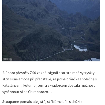
2. února přesně v 7:00 zazněl signál startu a mně vytryskly
slzy, silné emoce při představě, že jedna brňačka společně s
kataláncem, kolumbijcem a ekvádorcem dostala možnost
vyběhnout si na Chimborazo…
Stoupáme pomalu ale jistě, střídáme běh s chůzí s