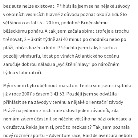
bez auta nelze existovat. Přihlásila jsem se na nějaké závody
v okolních vesnicích hlavně z důvodu poznat okolí a lidi. Šlo
většinou o asfalt 5 – 20 km, podobné Brněnskému
běžeckému poháru. A tak jsem začala sbírat trofeje a trochu
trénovat, 2 – 3krát týdně asi 40 minut po chodníku nebo po
pláži, občas bazén a kolo. Přičuchla jsem taky k surfu a
později windsurfu, létat po vlnách Atlantického oceánu
zaručuje dobrou náladu a „vyčištění hlavy“ po náročném
týdnu v laboratoři.
Mým snem bylo uběhnout maraton. Tento sen jsem si splnila
již v roce 2007 s časem 3:41:53. Později jsem se odvážila
přihlásit se na závody v terénu a nějaké orientační závody.
Právě na jednom z nich mne oslovil jeden závodník, zda
nemám zájem účastnit se něčeho většího na bázi orientace a
v družstvu. Řekla jsem si, proč to nezkusit? Tak jsem poznala
nový rozměr sportu – Adventure race, Raid de aventura neboli