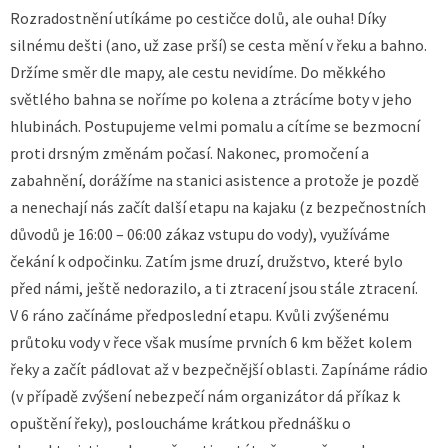
Rozradostnění utíkáme po cestičce dolů, ale ouha! Díky
silnému dešti (ano, už zase prší) se cesta mění v řeku a bahno.
Držíme směr dle mapy, ale cestu nevidíme. Do měkkého
světlého bahna se noříme po kolena a ztrácíme boty v jeho
hlubinách. Postupujeme velmi pomalu a cítíme se bezmocní
proti drsným změnám počasí. Nakonec, promočení a
zabahnění, dorážíme na stanici asistence a protože je pozdě
a nenechají nás začít další etapu na kajaku (z bezpečnostních
důvodů je 16:00 – 06:00 zákaz vstupu do vody), využíváme
čekání k odpočinku. Zatím jsme druzí, družstvo, které bylo
před námi, ještě nedorazilo, a ti ztracení jsou stále ztracení.
V 6 ráno začínáme předposlední etapu. Kvůli zvýšenému
průtoku vody v řece však musíme prvních 6 km běžet kolem
řeky a začít pádlovat až v bezpečnější oblasti. Zapínáme rádio
(v případě zvýšení nebezpečí nám organizátor dá příkaz k
opuštění řeky), posloucháme krátkou přednášku o