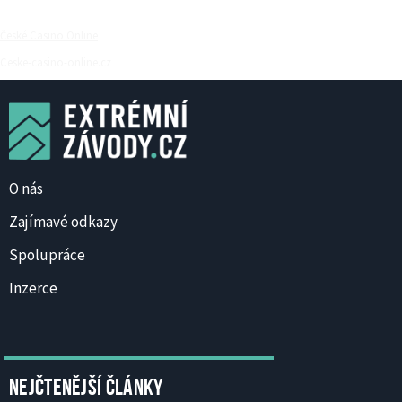
České Casino Online
Ceske-casino-online.cz
O nás
Zajímavé odkazy
Spolupráce
Inzerce
Nejčtenější články