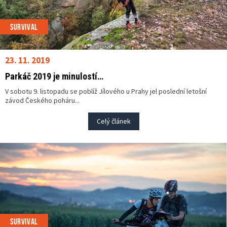
SURVIVAL
23. 11. 2019
Parkáč 2019 je minulostí…
V sobotu 9. listopadu se poblíž Jílového u Prahy jel poslední letošní
závod Českého poháru...
Celý článek
SURVIVAL