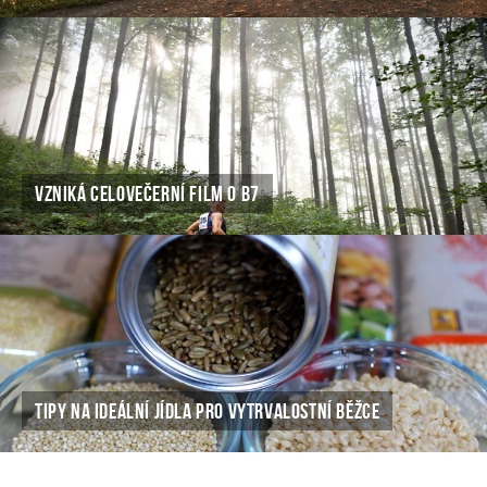
VZNIKÁ CELOVEČERNÍ FILM O B7
TIPY NA IDEÁLNÍ JÍDLA PRO VYTRVALOSTNÍ BĚŽCE