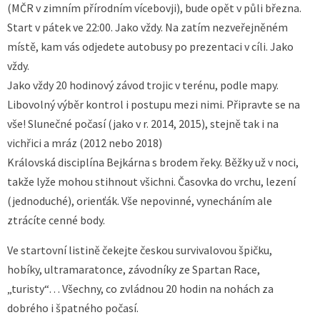
(MČR v zimním přírodním vícebovji), bude opět v půli března.
Start v pátek ve 22:00. Jako vždy. Na zatím nezveřejněném
místě, kam vás odjedete autobusy po prezentaci v cíli. Jako
vždy.
Jako vždy 20 hodinový závod trojic v terénu, podle mapy.
Libovolný výběr kontrol i postupu mezi nimi. Připravte se na
vše! Slunečné počasí (jako v r. 2014, 2015), stejně tak i na
vichřici a mráz (2012 nebo 2018)
Královská disciplína Bejkárna s brodem řeky. Běžky už v noci,
takže lyže mohou stihnout všichni. Časovka do vrchu, lezení
(jednoduché), orienťák. Vše nepovinné, vynecháním ale
ztrácíte cenné body.
Ve startovní listině čekejte českou survivalovou špičku,
hobíky, ultramaratonce, závodníky ze Spartan Race,
„turisty“… Všechny, co zvládnou 20 hodin na nohách za
dobrého i špatného počasí.