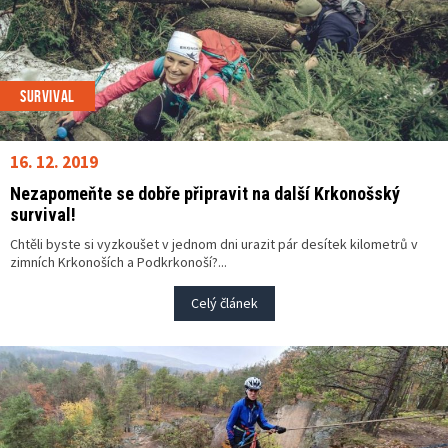
SURVIVAL
16. 12. 2019
Nezapomeňte se dobře připravit na další Krkonošský
survival!
Chtěli byste si vyzkoušet v jednom dni urazit pár desítek kilometrů v
zimních Krkonoších a Podkrkonoší?...
Celý článek