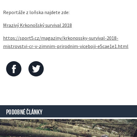
Reportáže z loňska najdete zde:
Mrazivý Krkonošský survival 2018
https://sport5.cz/magaziny/krkonossky-survival-2018-
mistrovstvi-cr-v-zimnim-prirodnim-viceboji-e5cae1e1.html
PODOBNÉ ČLÁNKY