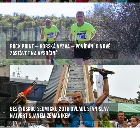
ROCK POINT – HORSKÁ VÝZVA – POVÍDÁNÍ O NOVÉ
ZASTÁVCE NA VYSOČINĚ
BESKYDSKOU SEDMIČKU 2018 OVLÁDL STANISLAV
NAJVERT S JANEM ZEMANÍKEM