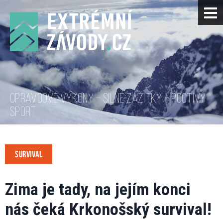
OPRAVDOVÉ VÝKONY – SILNÉ ZÁŽITKY – POCTIVÝ
SPORT
SURVIVAL
Zima je tady, na jejím konci
nás čeká Krkonošský survival!