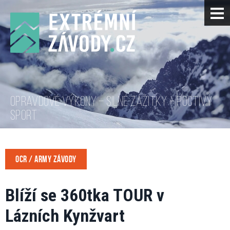
OPRAVDOVÉ VÝKONY – SILNÉ ZÁŽITKY – POCTIVÝ
SPORT
OCR / ARMY ZÁVODY
Blíží se 360tka TOUR v
Lázních Kynžvart