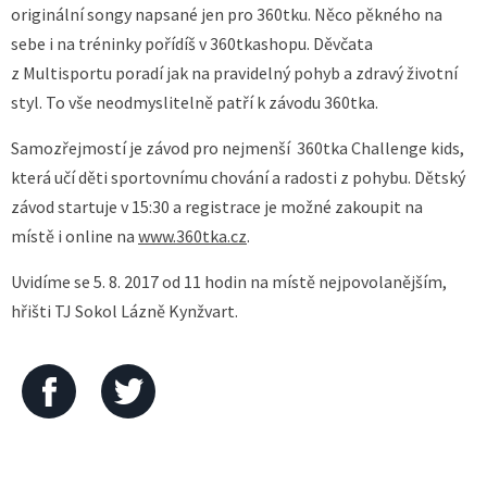
originální songy napsané jen pro 360tku. Něco pěkného na
sebe i na tréninky pořídíš v 360tkashopu. Děvčata
z Multisportu poradí jak na pravidelný pohyb a zdravý životní
styl. To vše neodmyslitelně patří k závodu 360tka.
Samozřejmostí je závod pro nejmenší 360tka Challenge kids,
která učí děti sportovnímu chování a radosti z pohybu. Dětský
závod startuje v 15:30 a registrace je možné zakoupit na
místě i online na
www.360tka.cz
.
Uvidíme se 5. 8. 2017 od 11 hodin na místě nejpovolanějším,
hřišti TJ Sokol Lázně Kynžvart.