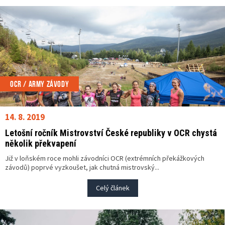
OCR / ARMY ZÁVODY
14. 8. 2019
Letošní ročník Mistrovství České republiky v OCR chystá
několik překvapení
Již v loňském roce mohli závodníci OCR (extrémních překážkových
závodů) poprvé vyzkoušet, jak chutná mistrovský...
Celý článek