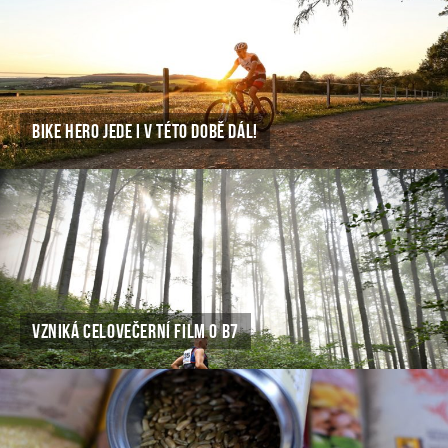
BIKE HERO JEDE I V TÉTO DOBĚ DÁL!
VZNIKÁ CELOVEČERNÍ FILM O B7