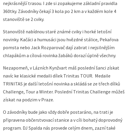
nejkrásnější trasou. I zde si zopakujeme základní pravidla
360tky. Závodníky čekají 3 kola po 2 km a v každém kole 4
stanoviště se 2 cviky.
Stanoviště nabídnou staré známé cviky i horké letošní
novinky. Kačáci a humusáci jsou hvězdné stálice, Pekařova
pomsta nebo Jack Rozparovač dají zabrat i nejsilnějším
chlapákům a cílová rovinka žabáků dorazí úplně všechny.
Nezapomeň, v Lázních Kynžvart máš poslední šanci získat
navíc ke klasické medaili dílek Trinitas TOUR. Medaile
TRINITAS je další letošní novinka a skládá se ze třech dílků
Challenge, Tour a Winter. Poslední Trinitas Challenge můžeš
získat na podzim v Praze.
O závodníky bude jako vždy dobře postaráno, na trati je
připravena občerstvovací stanice a v cíli bohatý doprovodný
program. DJ Spalda nás provede celým dnem, zazní také