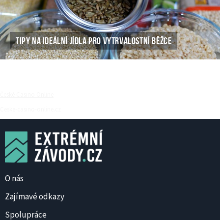
TIPY NA IDEÁLNÍ JÍDLA PRO VYTRVALOSTNÍ BĚŽCE
České Casino Online
Ceske-casino-online.cz
O nás
Zajímavé odkazy
Spolupráce