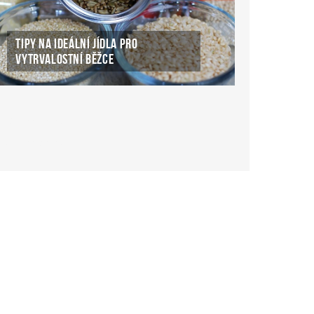
TIPY NA IDEÁLNÍ JÍDLA PRO
VYTRVALOSTNÍ BĚŽCE
ké Casino Online
ke-casino-online.cz