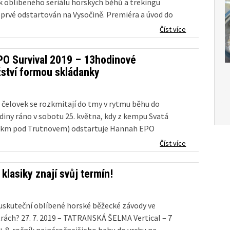
ík oblíbeného seriálu horských běhů a trekingu
oprvé odstartován na Vysočině. Premiéra a úvod do
e navíc odehraje v mimořádně atraktivním prostředí
Číst více
O Survival 2019 – 13hodinové
ství formou skládanky
Čes
t čelovek se rozkmitají do tmy v rytmu běhu do
Ces
odiny ráno v sobotu 25. května, kdy z kempu Svatá
3 km pod Trutnovem) odstartuje Hannah EPO
 přírodní víceboj dvojic. Běh do...
Číst více
klasiky znají svůj termín!
 uskuteční oblíbené horské běžecké závody ve
rách? 27. 7. 2019 – TATRANSKÁ ŠELMA Vertical – 7