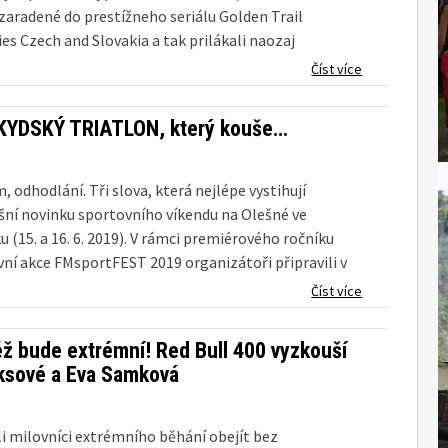
 zaradené do prestížneho seriálu Golden Trail
es Czech and Slovakia a tak prilákali naozaj
portovcov. Obaja víťazi, u mužov aj u žien boli...
Číst více
KYDSKÝ TRIATLON, který kouše…
, odhodlání. Tři slova, která nejlépe vystihují
ošní novinku sportovního víkendu na Olešné ve
 (15. a 16. 6. 2019). V rámci premiérového ročníku
ní akce FMsportFEST 2019 organizátoři připravili v
ínkách Beskyd ultra triatlonový závod XTRI...
Číst více
ěž bude extrémní! Red Bull 400 vyzkouší
Fuksové a Eva Samková
i milovníci extrémního běhání obejít bez