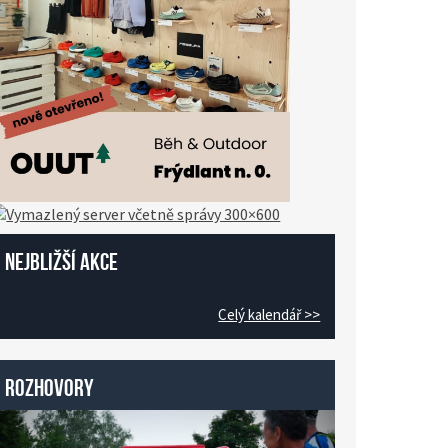
Nejbližší akce
Celý kalendář >>
Rozhovory