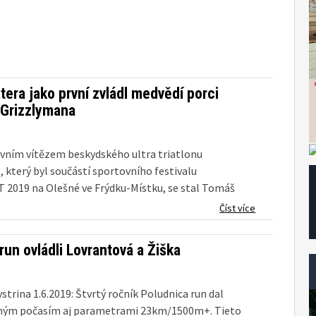
era jako první zvládl medvědí porci
 Grizzlymana
rvním vítězem beskydského ultra triatlonu
který byl součástí sportovního festivalu
2019 na Olešné ve Frýdku-Místku, se stal Tomáš
u KILPI RACING TEAM. Extrémní závod s brutální
Číst více
trů i převýšením dokončilo 23 závodníků, mezi
un ovládli Lovrantová a Žiška
trina 1.6.2019: Štvrtý ročník Poludnica run dal
čným počasím aj parametrami 23km/1500m+. Tieto