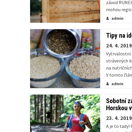
závod RUNEX
mohou regist
připravena s
admin
překážkový 
Tipy na id
24. 4. 2019
Vytrvalostní
strávených bě
na nutričníc
V tomto článk
tato jídla...
admin
Sobotní z
Horskou v
23. 4. 2019
A je to tady!