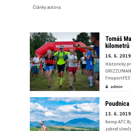
Články autora.
Tomáš Mat
kilometrů
16. 6. 2019
Historicky p
GRIZZLYMAN, 
FmsportFEST 
Matera z tým
admin
porcí kilome
nimi...
Poudnica r
13. 6. 2019
Kemp ATC Bys
zabrať slne