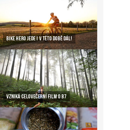
BIKE HERO JEDE I V TÉTO DOBĚ DÁL!
VZNIKÁ CELOVEČERNÍ FILM O B7