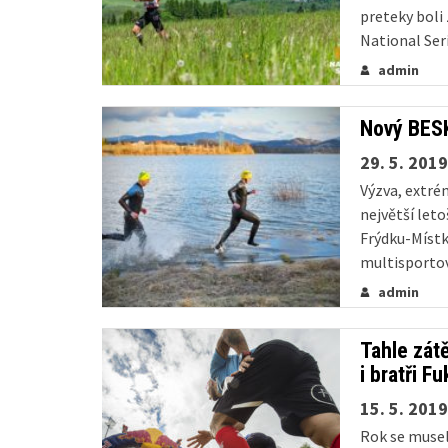
preteky boli
National Seri
zaujímavých š
admin
Nový BES
29. 5. 2019
Výzva, extrém
největší let
Frýdku-Místku
multisportov
tvrdých podm
admin
Tahle zát
i bratři 
15. 5. 2019
Rok se musel