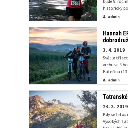
bude 9. ročn
historicky p
nové série s
admin
ve...
Hannah EP
dobrodruž
3. 4. 2019
Světla tří se
vrchu ve 3 h
Kateřina (1
Survival 2019,
admin
Tatranské 
24. 3. 2019
Kdy se letos
Vysokých Tat