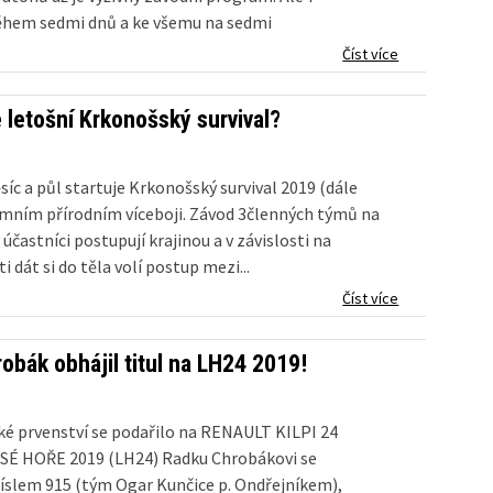
hem sedmi dnů a ke všemu na sedmi
h? Tento unikát vám může zprostředkovat právě
Číst více
Marathon Challenge®. Během jednoho...
 letošní Krkonošský survival?
íc a půl startuje Krkonošský survival 2019 (dále
imním přírodním víceboji. Závod 3členných týmů na
 účastníci postupují krajinou a v závislosti na
i dát si do těla volí postup mezi...
Číst více
obák obhájil titul na LH24 2019!
ké prvenství se podařilo na RENAULT KILPI 24
SÉ HOŘE 2019 (LH24) Radku Chrobákovi se
íslem 915 (tým Ogar Kunčice p. Ondřejníkem),