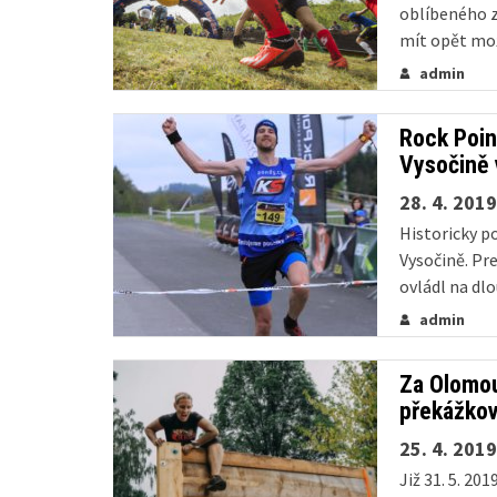
oblíbeného z
mít opět mož
sportovních v
admin
sprinterskéh
Rock Poin
Vysočině 
28. 4. 2019
Historicky p
Vysočině. Pr
ovládl na dl
nesoucí náze
admin
seriálu horsk
Za Olomou
překážko
25. 4. 2019
Již 31. 5. 20