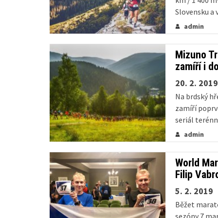
km / 1 400 m
Slovensku a v
admin
Mizuno Tr
zamíří i d
20. 2. 2019
Na brdský hř
zamíří poprv
seriál terén
ročníku a v ú
admin
přichází víc 
World Mar
Filip Vabr
5. 2. 2019
Běžet marato
sezóny 7 mar