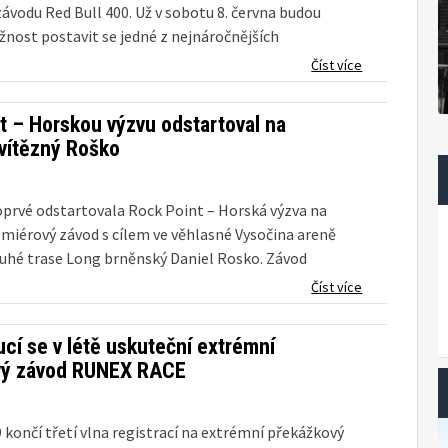
ávodu Red Bull 400. Už v sobotu 8. června budou
nost postavit se jedné z nejnáročnějších
ýzev v životě. Již teď je jisté, že na startu
Číst více
o klání se kromě amatérských...
t – Horskou výzvu odstartoval na
vítězný Roško
oprvé odstartovala Rock Point – Horská výzva na
emiérový závod s cílem ve věhlasné Vysočina areně
ouhé trase Long brněnský Daniel Rosko. Závod
v GEOHUNTER RACE, který otevíral 9. ročník
Číst více
ých běhů a trekingu, byl...
cí se v létě uskuteční extrémní
vý závod RUNEX RACE
19 končí třetí vlna registrací na extrémní překážkový