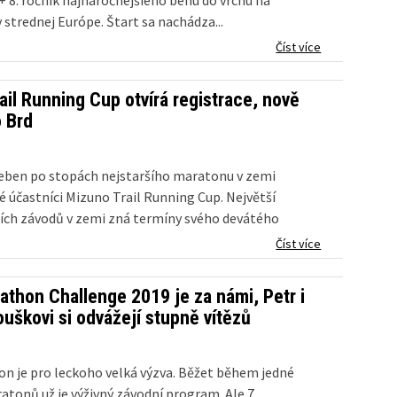
+ 8. ročník najnáročnejšieho behu do vrchu na
 strednej Európe. Štart sa nachádza...
Číst více
ail Running Cup otvírá registrace, nově
o Brd
eben po stopách nejstaršího maratonu v zemi
é účastníci Mizuno Trail Running Cup. Největší
ních závodů v zemi zná termíny svého devátého
terý 15. ledna spouští registrace. Oživujících změn
Číst více
než loni. „Chceme změnit tratě,...
athon Challenge 2019 je za námi, Petr i
ouškovi si odvážejí stupně vítězů
n je pro leckoho velká výzva. Běžet během jedné
atonů už je výživný závodní program. Ale 7