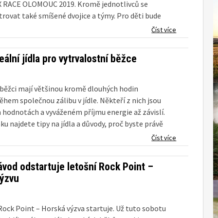
 RACE OLOMOUC 2019. Kromě jednotlivců se
rovat také smíšené dvojice a týmy. Pro děti bude
peciální dětská trať. Základní informace: Extrémní
Číst více
závod RUNEX RACE OLOMOUC se...
eální jídla pro vytrvalostní běžce
 běžci mají většinou kromě dlouhých hodin
hem společnou zálibu v jídle. Někteří z nich jsou
h hodnotách a vyváženém příjmu energie až závislí.
u najdete tipy na jídla a důvody, proč byste právě
Číst více
ávod odstartuje letošní Rock Point –
ýzvu
 Rock Point – Horská výzva startuje. Už tuto sobotu