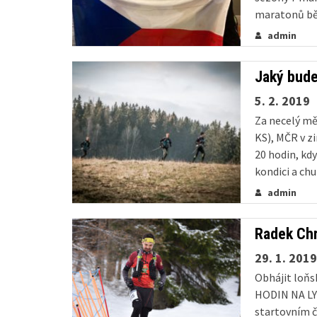
maratonů bě
kontinentec
admin
závod World 
Jaký bude
5. 2. 2019
Za necelý měs
KS), MČR v z
20 hodin, kdy
kondici a chut
admin
Radek Chr
29. 1. 2019
Obhájit loňs
HODIN NA LY
startovním č